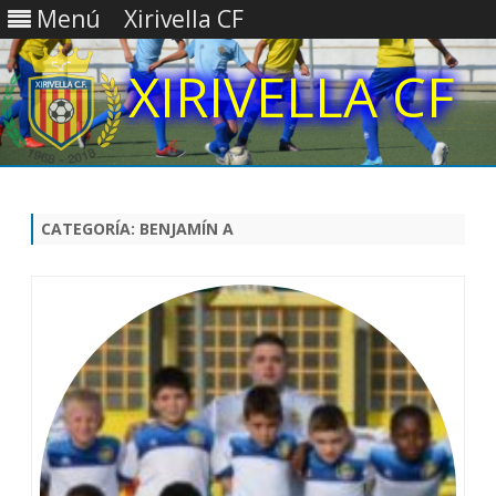
Menú
Xirivella CF
Saltar
contenido
CATEGORÍA:
BENJAMÍN A