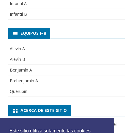
Infantil A
Infantil B
EQUIPOS F-8
Alevín A
Alevín B
Benjamín A
Prebenjamín A
Querubín
ACERCA DE ESTE SITIO
Web oficial del Xirivella CF. Si tienes sugerencias sobre el
Este sitio utiliza solamente las cookies
sitio escribe a
admonweb@xirivellacf.es