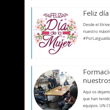
DIRECTIVA
Feliz día
Desde el Xiriv
nuestro máximo
#PorLaIgualda
Formació
nuestro
Aquí os dejamo
que han tenid
equipos. UN C