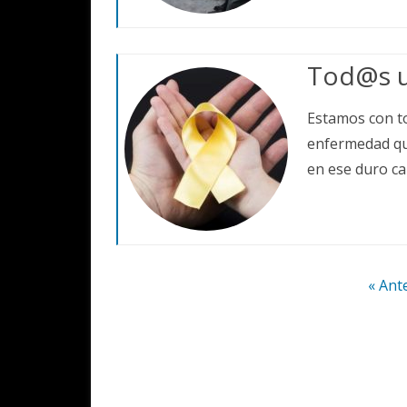
Tod@s un
Estamos con to
enfermedad que
en ese duro ca
Paginación
« Ant
de
entradas