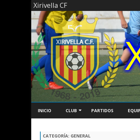
Xirivella CF
INICIO
CLUB
PARTIDOS
EQUI
INFORMACIÓN
FÚTB
CATEGORÍA:
GENERAL
HISTORIA
FÚTB