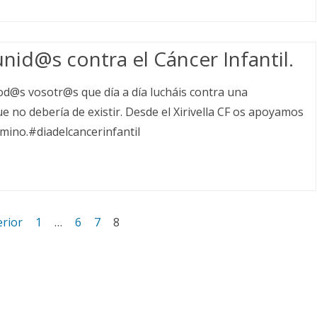
id@s contra el Cáncer Infantil.
d@s vosotr@s que día a día lucháis contra una
 no debería de existir. Desde el Xirivella CF os apoyamos
mino.#diadelcancerinfantil
erior
1
…
6
7
8