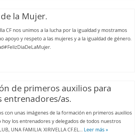
VETERANOS A
ALEVÍN A
 de la Mujer.
JUVENIL A
ALEVÍN B
ella CF nos unimos a la lucha por la igualdad y mostramos
CADETE A
ALEVÍN C
 apoyo y respeto a las mujeres y a la igualdad de género.
d#FelizDiaDeLaMujer.
CADETE B
ALEVÍN D
INFANTIL A
ALEVÍN E
INFANTIL B
BENJAMÍN A
INFANTIL C
BENJAMÍN B
n de primeros auxilios para
s entrenadores/as.
PREBENJAMÍN B
PREBENJAMÍN A
s con unas imágenes de la formación en primeros auxilios
o hoy los entrenadores y delegados de todos nuestros
QUERUBÍN
LUB, UNA FAMILIA: XIRIVELLA CF.EL…
Leer más »